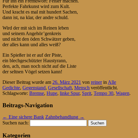
Für ihn ein Fremdwort: Fehler machen.
Perfekte Fahrkunst wird zum Kult.
Und kracht es mal mit hundert Sachen,
dann ist, na klar, der andre schuld.
Wird der mit sich im Reinen leben
und seinem Angehör’genkreis
und nicht den öden Schwätzer geben,
der alles kann und alles weiß?
Ein Spießer ist er auf der Piste,
ein blechgeschützter Haustyrann,
den, ach, man noch nicht auf die Liste
der seltnen Vögel setzen kann!
Dieser Beitrag wurde am
26. März 2021
von
reiner
in
Alle
Gedichte
,
Gegenstand
,
Gesellschaft
,
Mensch
veröffentlicht.
Schlagworte:
Bremse
,
Hupe
,
linke Spur
,
Sprit
,
Tempo 30
,
Wagen
.
Beitrags-Navigation
←
Eine sichere Bank
Zahnbehandlung
→
Suchen nach:
Kategorien