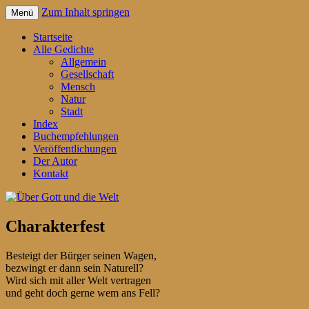
Zum Inhalt springen
Menü
Gedichte für jeden Tag – von Reiner
Über Gott und die Welt
Startseite
Schrader
Alle Gedichte
Allgemein
Gesellschaft
Mensch
Natur
Stadt
Index
Buchempfehlungen
Veröffentlichungen
Der Autor
Kontakt
Charakterfest
Besteigt der Bürger seinen Wagen,
bezwingt er dann sein Naturell?
Wird sich mit aller Welt vertragen
und geht doch gerne wem ans Fell?