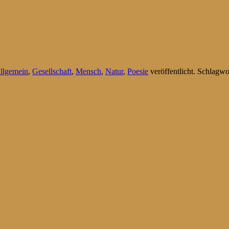
llgemein
,
Gesellschaft
,
Mensch
,
Natur
,
Poesie
veröffentlicht. Schlagwo