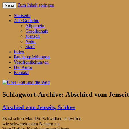
Zum Inhalt springen
Menü
Gedichte für jeden Tag – von Reiner Schr
Über Gott und die Welt
Startseite
Alle Gedichte
Allgemein
Gesellschaft
Mensch
Natur
Stadt
Index
Buchempfehlungen
Veröffentlichungen
Der Autor
Kontakt
Schlagwort-Archive:
Abschied vom Jenseit
Abschied vom Jenseits, Schluss
Es ist schon Mai. Die Schwalben schwirren
wie schwerelos den Nestern zu.
Vom Hof ins Krankenzimmer klirren