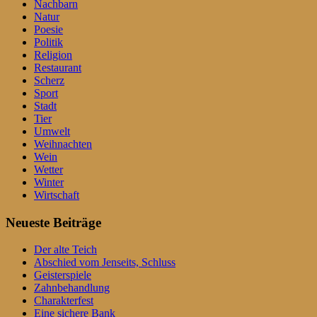
Nachbarn
Natur
Poesie
Politik
Religion
Restaurant
Scherz
Sport
Stadt
Tier
Umwelt
Weihnachten
Wein
Wetter
Winter
Wirtschaft
Neueste Beiträge
Der alte Teich
Abschied vom Jenseits, Schluss
Geisterspiele
Zahnbehandlung
Charakterfest
Eine sichere Bank