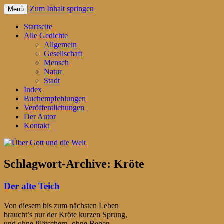
Zum Inhalt springen
Menü
Gedichte für jeden Tag – von Reiner Schr
Über Gott und die Welt
Startseite
Alle Gedichte
Allgemein
Gesellschaft
Mensch
Natur
Stadt
Index
Buchempfehlungen
Veröffentlichungen
Der Autor
Kontakt
Schlagwort-Archive:
Kröte
Der alte Teich
Von diesem bis zum nächsten Leben
braucht’s nur der Kröte kurzen Sprung,
und ohne Plätschern, ohne Beben,