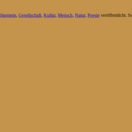
llgemein
,
Gesellschaft
,
Kultur
,
Mensch
,
Natur
,
Poesie
veröffentlicht. 