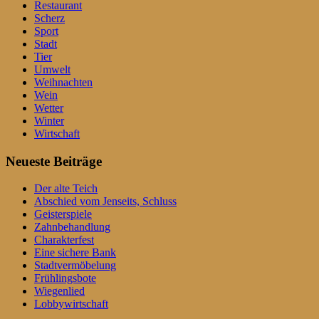
Restaurant
Scherz
Sport
Stadt
Tier
Umwelt
Weihnachten
Wein
Wetter
Winter
Wirtschaft
Neueste Beiträge
Der alte Teich
Abschied vom Jenseits, Schluss
Geisterspiele
Zahnbehandlung
Charakterfest
Eine sichere Bank
Stadtvermöbelung
Frühlingsbote
Wiegenlied
Lobbywirtschaft