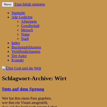
Zum Inhalt springen
Menü
Gedichte für jeden Tag – von Reiner Schr
Über Gott und die Welt
Startseite
Alle Gedichte
Allgemein
Gesellschaft
Mensch
Natur
Stadt
Index
Buchempfehlungen
Veröffentlichungen
Der Autor
Kontakt
Schlagwort-Archive:
Wirt
Stets auf dem Sprung
Wer hat ihm einen Pass gegeben,
wer ihm ein Visum ausgestellt,
dass auf der Jagd nach neuem Leben