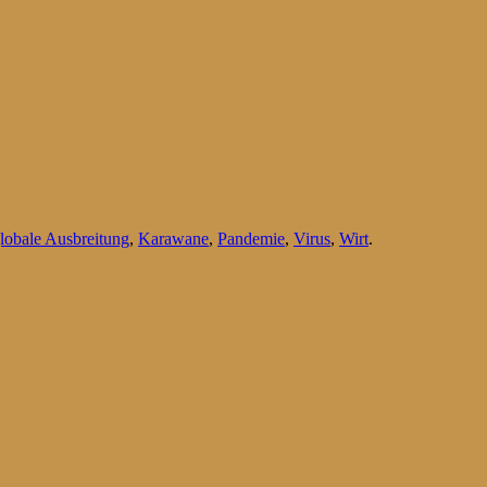
lobale Ausbreitung
,
Karawane
,
Pandemie
,
Virus
,
Wirt
.