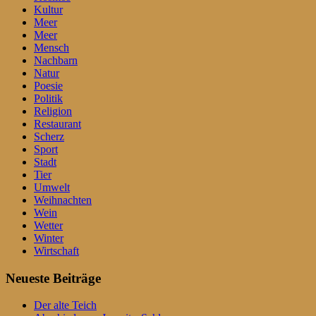
Kultur
Meer
Meer
Mensch
Nachbarn
Natur
Poesie
Politik
Religion
Restaurant
Scherz
Sport
Stadt
Tier
Umwelt
Weihnachten
Wein
Wetter
Winter
Wirtschaft
Neueste Beiträge
Der alte Teich