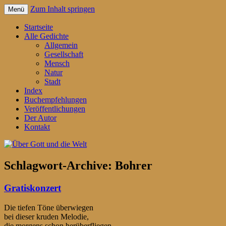
Zum Inhalt springen
Menü
Gedichte für jeden Tag – von Reiner
Über Gott und die Welt
Startseite
Schrader
Alle Gedichte
Allgemein
Gesellschaft
Mensch
Natur
Stadt
Index
Buchempfehlungen
Veröffentlichungen
Der Autor
Kontakt
Schlagwort-Archive:
Bohrer
Gratiskonzert
Die tiefen Töne überwiegen
bei dieser kruden Melodie,
die morgens schon herüberfliegen