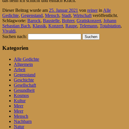
das nenn ich schlicht und einfach Krach.
Dieser Beitrag wurde am
25. Januar 2021
von
reiner
in
Alle
Gedichte
,
Gegenstand
,
Mensch
,
Stadt
,
Wirtschaft
veröffentlicht.
Schlagworte:
Barock
,
Baustelle
,
Bohrer
,
Gratiskonzert
,
Johann
Sebastian Bach
,
Klassik
,
Konzert
,
Raupe
,
Telemann
,
Totalstation
,
Vivaldi
.
Suchen nach:
Kategorien
Alle Gedichte
Allgemein
Arbeit
Gegenstand
Geschichte
Gesellschaft
Gesundheit
Kosmos
Kultur
Meer
Meer
Mensch
Nachbarn
Natur