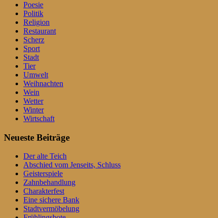
Poesie
Politik
Religion
Restaurant
Scherz
Sport
Stadt
Tier
Umwelt
Weihnachten
Wein
Wetter
Winter
Wirtschaft
Neueste Beiträge
Der alte Teich
Abschied vom Jenseits, Schluss
Geisterspiele
Zahnbehandlung
Charakterfest
Eine sichere Bank
Stadtvermöbelung
Frühlingsbote