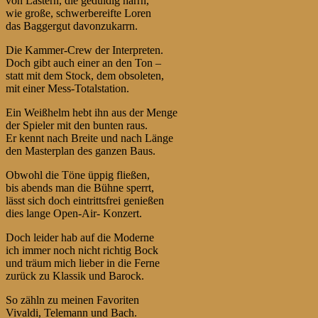
von Lastern, die geduldig harrn,
wie große, schwerbereifte Loren
das Baggergut davonzukarrn.
Die Kammer-Crew der Interpreten.
Doch gibt auch einer an den Ton –
statt mit dem Stock, dem obsoleten,
mit einer Mess-Totalstation.
Ein Weißhelm hebt ihn aus der Menge
der Spieler mit den bunten raus.
Er kennt nach Breite und nach Länge
den Masterplan des ganzen Baus.
Obwohl die Töne üppig fließen,
bis abends man die Bühne sperrt,
lässt sich doch eintrittsfrei genießen
dies lange Open-Air- Konzert.
Doch leider hab auf die Moderne
ich immer noch nicht richtig Bock
und träum mich lieber in die Ferne
zurück zu Klassik und Barock.
So zähln zu meinen Favoriten
Vivaldi, Telemann und Bach.