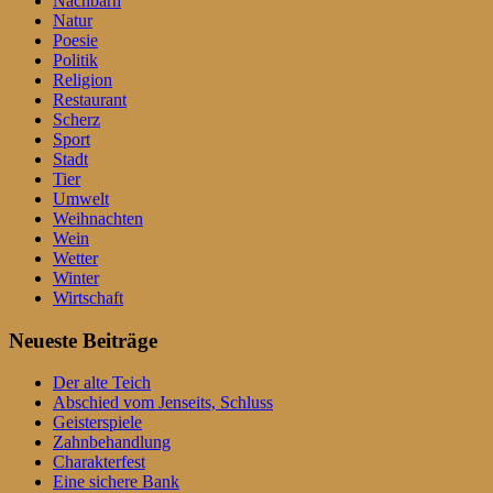
Nachbarn
Natur
Poesie
Politik
Religion
Restaurant
Scherz
Sport
Stadt
Tier
Umwelt
Weihnachten
Wein
Wetter
Winter
Wirtschaft
Neueste Beiträge
Der alte Teich
Abschied vom Jenseits, Schluss
Geisterspiele
Zahnbehandlung
Charakterfest
Eine sichere Bank