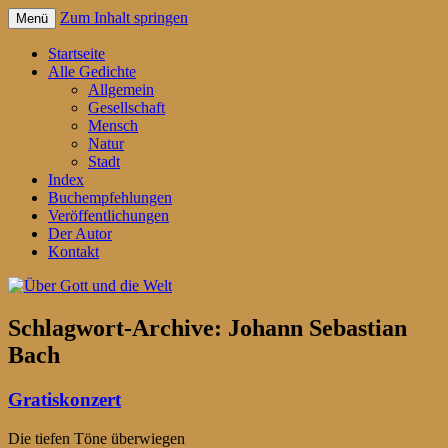
Zum Inhalt springen
Menü
Gedichte für jeden Tag – von Reiner
Über Gott und die Welt
Startseite
Schrader
Alle Gedichte
Allgemein
Gesellschaft
Mensch
Natur
Stadt
Index
Buchempfehlungen
Veröffentlichungen
Der Autor
Kontakt
Schlagwort-Archive:
Johann Sebastian
Bach
Gratiskonzert
Die tiefen Töne überwiegen