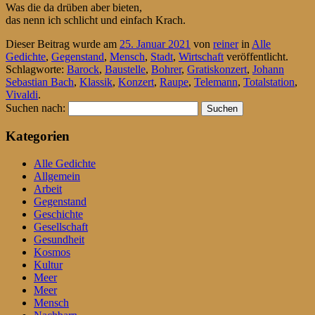
Was die da drüben aber bieten,
das nenn ich schlicht und einfach Krach.
Dieser Beitrag wurde am
25. Januar 2021
von
reiner
in
Alle
Gedichte
,
Gegenstand
,
Mensch
,
Stadt
,
Wirtschaft
veröffentlicht.
Schlagworte:
Barock
,
Baustelle
,
Bohrer
,
Gratiskonzert
,
Johann
Sebastian Bach
,
Klassik
,
Konzert
,
Raupe
,
Telemann
,
Totalstation
,
Vivaldi
.
Suchen nach:
Kategorien
Alle Gedichte
Allgemein
Arbeit
Gegenstand
Geschichte
Gesellschaft
Gesundheit
Kosmos
Kultur
Meer
Meer
Mensch